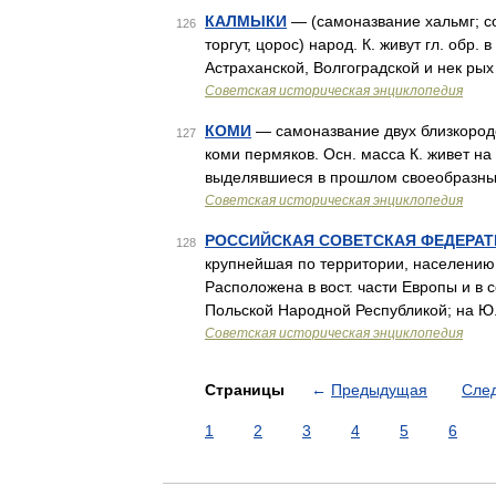
КАЛМЫКИ
— (самоназвание хальмг; со
126
торгут, цорос) народ. К. живут гл. обр
Астраханской, Волгоградской и нек ры
Советская историческая энциклопедия
КОМИ
— самоназвание двух близкород
127
коми пермяков. Осн. масса К. живет н
выделявшиеся в прошлом своеобразными
Советская историческая энциклопедия
РОССИЙСКАЯ СОВЕТСКАЯ ФЕДЕРА
128
крупнейшая по территории, населению
Расположена в вост. части Европы и в с
Польской Народной Республикой; на Ю
Советская историческая энциклопедия
Страницы
←
Предыдущая
Сле
1
2
3
4
5
6