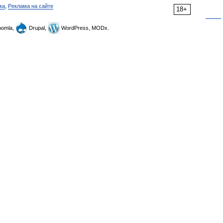
ка
,
Реклама на сайте
18+
omla,
Drupal,
WordPress, MODx.