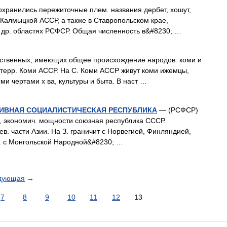
хранились пережиточные плем. названия дербет, хошут,
. в Калмыцкой АССР, а также в Ставропольском крае,
х др. областях РСФСР. Общая численность в&#8230; …
ственных, имеющих общее происхождение народов: коми и
а терр. Коми АССР. На С. Коми АССР живут коми ижемцы,
 чертами х ва, культуры и быта. В наст …
ТИВНАЯ СОЦИАЛИСТИЧЕСКАЯ РЕСПУБЛИКА
— (РСФСР)
, экономич. мощности союзная республика СССР.
ев. части Азии. На З. граничит с Норвегией, Финляндией,
. с Монгольской Народной&#8230; …
дующая
→
7
8
9
10
11
12
13