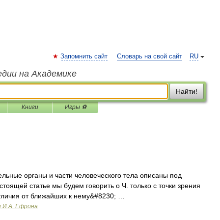
Запомнить сайт
Словарь на свой сайт
RU
едии на Академике
Найти!
Книги
Игры ⚽
ельные органы и части человеческого тела описаны под
тоящей статье мы будем говорить о Ч. только с точки зрения
 отличия от ближайших к нему&#8230; …
и И.А. Ефрона