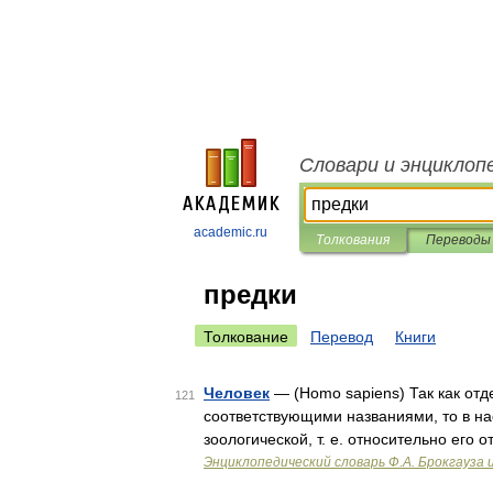
Словари и энциклоп
academic.ru
Толкования
Переводы
предки
Толкование
Перевод
Книги
Человек
— (Homo sapiens) Так как отд
121
соответствующими названиями, то в нас
зоологической, т. е. относительно его
Энциклопедический словарь Ф.А. Брокгауза 