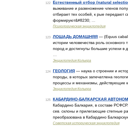
Естественный отбор (natural selectio
122
выживание и размножение членов попу
отбирает тех особей, к рые передают св
формируют&#8230; …
Психологическая энциклопедия
ЛОШАДЬ ДОМАШНЯЯ
— (Equus cabal
123
истории человечества роль основного 
пород и достигнуты большие успехи в 
…
Энциклопедия Кольера
ГЕОЛОГИЯ
— наука о строении и исто
124
породы, в которых запечатлена геолог
процессы и механизмы, действующие ка
Энциклопедия Кольера
КАБАРДИНО-БАЛКАРСКАЯ АВТОНОМ
125
Кабардино Балкария, в составе РСФСР.
сев. склоны и прилегающие степные ра
преобразована в Кабардино Балкарску
Советская историческая энциклопедия