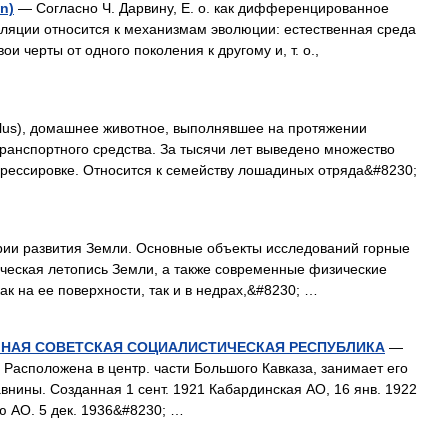
n)
— Согласно Ч. Дарвину, Е. о. как дифференцированное
ляции относится к механизмам эволюции: естественная среда
ои черты от одного поколения к другому и, т. о.,
lus), домашнее животное, выполнявшее на протяжении
транспортного средства. За тысячи лет выведено множество
дрессировке. Относится к семейству лошадиных отряда&#8230;
рии развития Земли. Основные объекты исследований горные
ическая летопись Земли, а также современные физические
к на ее поверхности, так и в недрах,&#8230; …
НАЯ СОВЕТСКАЯ СОЦИАЛИСТИЧЕСКАЯ РЕСПУБЛИКА
—
 Расположена в центр. части Большого Кавказа, занимает его
внины. Созданная 1 сент. 1921 Кабардинская АО, 16 янв. 1922
ю АО. 5 дек. 1936&#8230; …